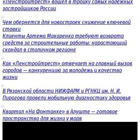
«Ленстройтрест» вошел в тройку самых надежных
застройщиков России
Чем обернется для новостроек снижение ключевой
ставки
Клиенты Артема Макаренко требуют возврата
средств за строительные работы: нарастающий
скандал в столичном регионе
Как «Ленстройтрест» отвечает на главный вызов
городов — конкуренцию за молодежь и качество
жизни
В Рязанской области НИЖФАРМ и РГНКЦ им. Н. И.
Пирогова провели мобильную диагностику здоровья
Квартал «На Фонтанке» в Алуште — готовое
пространство для жизни у моря
© 2018 - 2026 «РосПроект» - Информационный портал
Свидетельство о регистрации СМИ ЭЛ № ФС 00 — 00000 от
00.00.2000 года выдано Роскомнадзором.